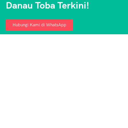
Danau Toba Terkini!
Hubungi Kami di WhatsApp
Aulia Tour Medan – Penyedia jasa paket wisata
Danau Toba & Medan terpercaya. Nikmati liburan
seru, aman, dan hemat bersama kami!