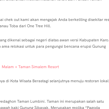
sai chek out kami akan mengajak Anda berkeliling disekitar res
au Toba dari One Tree Hill.
yang dikenal sebagai negeri diatas awan versi Kabupaten Karo
 area relokasi untuk para pengungsi bencana erupsi Gunung
 1 Malam + Taman Simalem Resort
ya di Kota Wisata Berastagi selanjutnya menuju restoran lokal
Swedaghon Taman Lumbini. Taman ini merupakan salah satu
dibawah kaki Gunung Sibayak. Merupakan replika “Pagoda