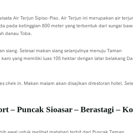
ata Air Terjun Sipiso-Piso. Air Terjun ini merupakan air terju
rada pada ketinggian 800 meter yang terbentuk dari sungai ba
wah danau Toba.
an siang. Selesai makan siang selanjutnya menuju Taman
 karo yang memiliki luas 105 hektar dengan latar belakang D
s chek in. Makan malam akan disajikan direstoran hotel. Sele
t – Puncak Sioasar – Berastagi – Ko
bih awal untuk melihat matahari terbit dari Puncak Taman