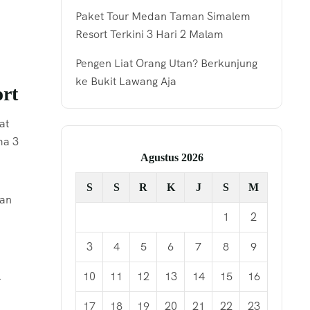
Paket Tour Medan Taman Simalem
Resort Terkini 3 Hari 2 Malam
Pengen Liat Orang Utan? Berkunjung
ke Bukit Lawang Aja
rt
at
ma 3
Agustus 2026
S
S
R
K
J
S
M
kan
1
2
3
4
5
6
7
8
9
l
10
11
12
13
14
15
16
17
18
19
20
21
22
23