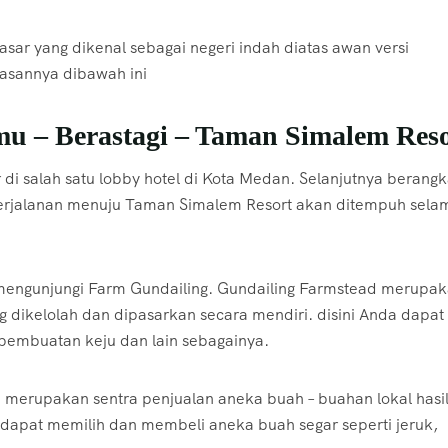
asar yang dikenal sebagai negeri indah diatas awan versi
asannya dibawah ini
u – Berastagi – Taman Simalem Reso
 di salah satu lobby hotel di Kota Medan. Selanjutnya berangk
Perjalanan menuju Taman Simalem Resort akan ditempuh sela
r mengunjungi Farm Gundailing. Gundailing Farmstead merupa
g dikelolah dan dipasarkan secara mendiri. disini Anda dapat
, pembuatan keju dan lain sebagainya.
i merupakan sentra penjualan aneka buah – buahan lokal hasi
 dapat memilih dan membeli aneka buah segar seperti jeruk,