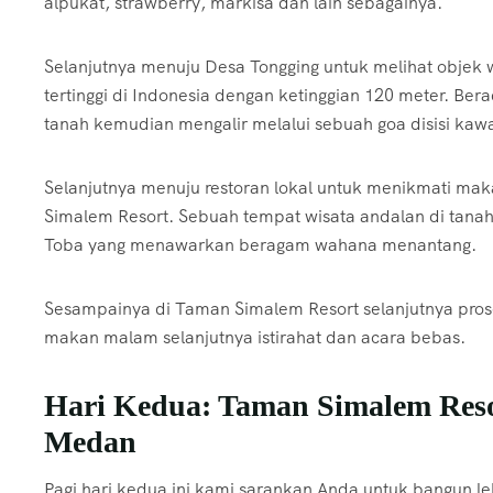
alpukat, strawberry, markisa dan lain sebagainya.
Selanjutnya menuju Desa Tongging untuk melihat objek wis
tertinggi di Indonesia dengan ketinggian 120 meter. Be
tanah kemudian mengalir melalui sebuah goa disisi ka
Selanjutnya menuju restoran lokal untuk menikmati mak
Simalem Resort. Sebuah tempat wisata andalan di tanah
Toba yang menawarkan beragam wahana menantang.
Sesampainya di Taman Simalem Resort selanjutnya prose
makan malam selanjutnya istirahat dan acara bebas.
Hari Kedua: Taman Simalem Resor
Medan
Pagi hari kedua ini kami sarankan Anda untuk bangun le