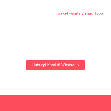
Selamat datang di Aulia Tour Medan, biro perjalanan
resmi dan terpercaya untuk
paket wisata Danau Toba
dan tour Medan. Kami menawarkan berbagai pilihan
trip hemat, layanan profesional, dan pengalaman
liburan yang berkesan. Cocok untuk keluarga,
rombongan, atau pasangan!
Hubungi Kami di WhatsApp