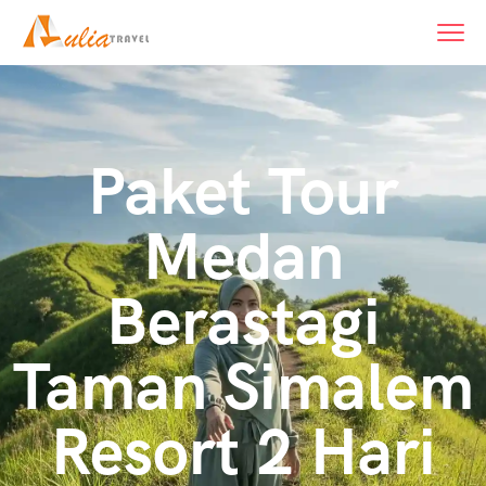
Paket Tour
Medan
Berastagi
Taman Simalem
Resort 2 Hari