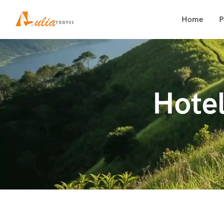
Home
P
Hote