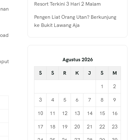
Resort Terkini 3 Hari 2 Malam
anan
Pengen Liat Orang Utan? Berkunjung
ke Bukit Lawang Aja
Road
Agustus 2026
mput
S
S
R
K
J
S
M
1
2
3
4
5
6
7
8
9
10
11
12
13
14
15
16
17
18
19
20
21
22
23