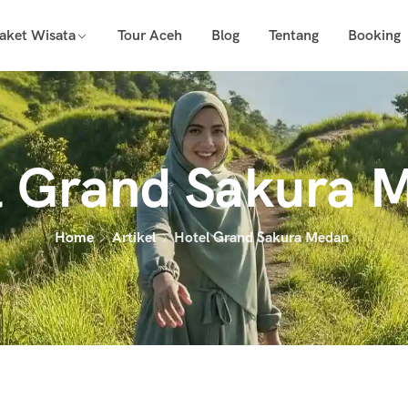
aket Wisata
Tour Aceh
Blog
Tentang
Booking
l Grand Sakura 
Home
Artikel
Hotel Grand Sakura Medan