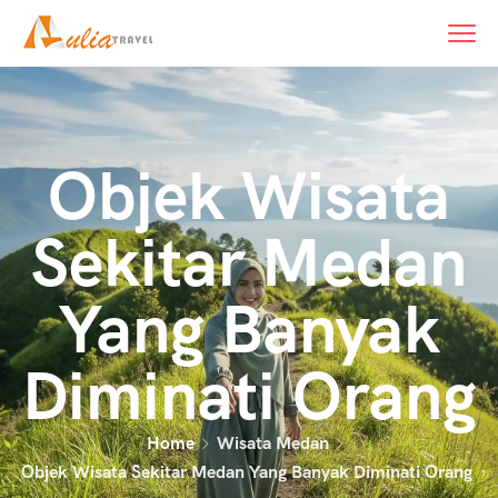
Objek Wisata
Sekitar Medan
Yang Banyak
Diminati Orang
Home
Wisata Medan
Objek Wisata Sekitar Medan Yang Banyak Diminati Orang