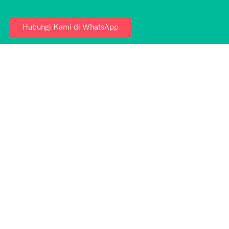
Hubungi Kami di WhatsApp
Aulia Tour Medan – Penyedia jasa paket wisata
Danau Toba & Medan terpercaya. Nikmati liburan
seru, aman, dan hemat bersama kami!