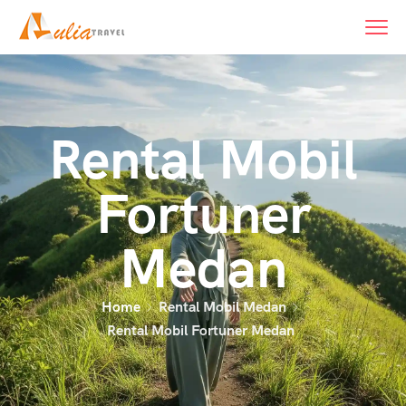
Rental Mobil
Fortuner
Medan
Home
Rental Mobil Medan
Rental Mobil Fortuner Medan