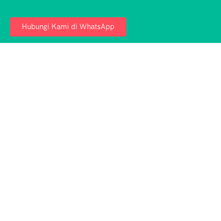
Hubungi Kami di WhatsApp
Aulia Tour Medan – Penyedia jasa paket wisata
Danau Toba & Medan terpercaya. Nikmati liburan
seru, aman, dan hemat bersama kami!