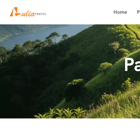
Home
P
P