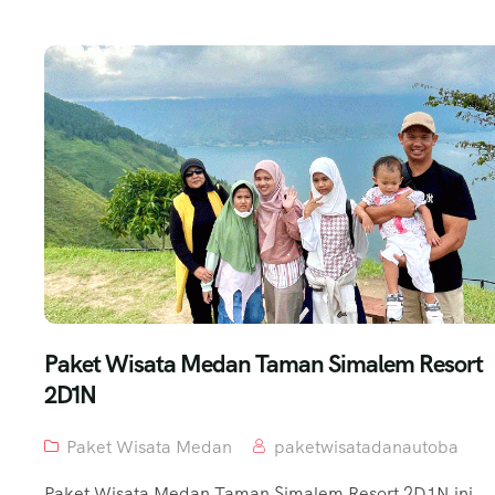
Paket Wisata Medan Taman Simalem Resort
2D1N
Paket Wisata Medan
paketwisatadanautoba
Paket Wisata Medan Taman Simalem Resort 2D1N ini