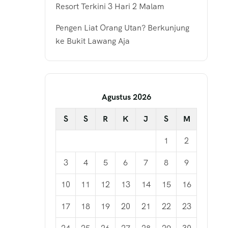
Resort Terkini 3 Hari 2 Malam
Pengen Liat Orang Utan? Berkunjung
ke Bukit Lawang Aja
Agustus 2026
S
S
R
K
J
S
M
1
2
3
4
5
6
7
8
9
10
11
12
13
14
15
16
17
18
19
20
21
22
23