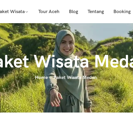
aket Wisata
Tour Aceh
Blog
Tentang
Booking
aket Wisata Med
Home
Paket Wisata Medan