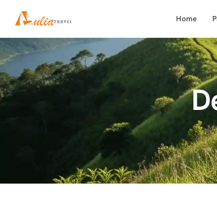
Home
P
D