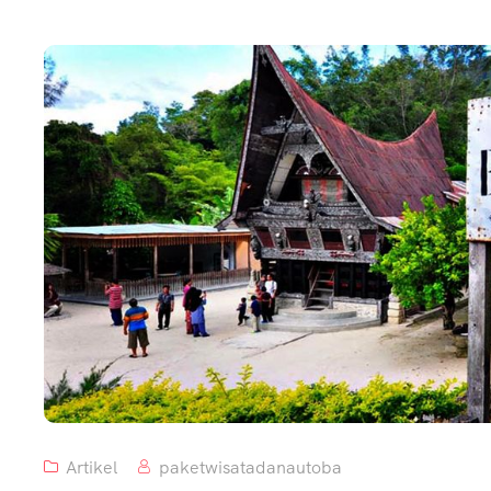
Artikel
paketwisatadanautoba