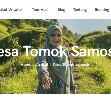
aket Wisata
Tour Aceh
Blog
Tentang
Booking
esa Tomok Samos
Home
Artikel
Desa Tomok Samosir