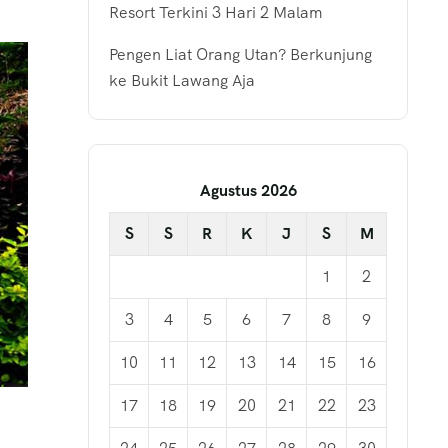
Resort Terkini 3 Hari 2 Malam
Pengen Liat Orang Utan? Berkunjung
ke Bukit Lawang Aja
Agustus 2026
S
S
R
K
J
S
M
1
2
3
4
5
6
7
8
9
10
11
12
13
14
15
16
17
18
19
20
21
22
23