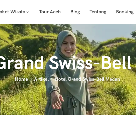
aket Wisata
Tour Aceh
Blog
Tentang
Booking
Grand Swiss-Bel
Home
Artikel
Hotel Grand Swiss-Bell Medan