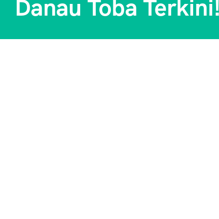
Danau Toba Terkini
About
Our S
Aulia Tour Medan – Penyedia jasa paket
Worki
wisata Danau Toba & Medan terpercaya.
Nikmati liburan seru, aman, dan hemat
Be Ou
bersama kami!