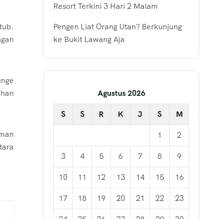
Resort Terkini 3 Hari 2 Malam
tub.
Pengen Liat Orang Utan? Berkunjung
ngan
ke Bukit Lawang Aja
unge
ihan
Agustus 2026
S
S
R
K
J
S
M
aman
1
2
tara
3
4
5
6
7
8
9
10
11
12
13
14
15
16
17
18
19
20
21
22
23